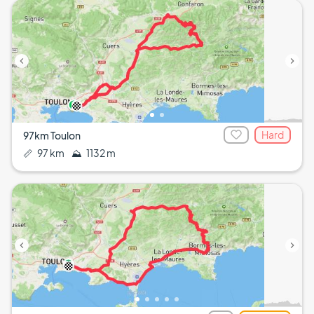
Hard
97km Toulon
📏
97 km
⛰️
1132 m